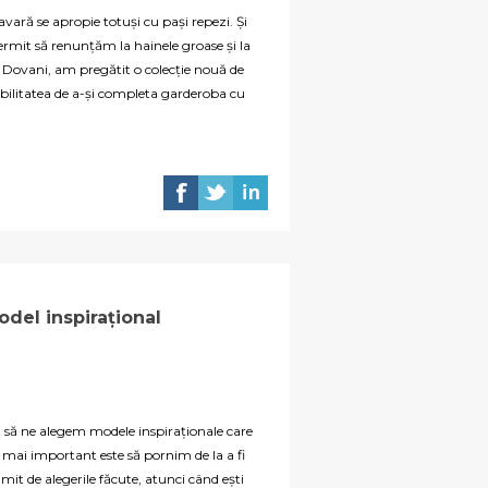
ară se apropie totuși cu pași repezi. Și
permit să renunțăm la hainele groase și la
la Dovani, am pregătit o colecție nouă de
sibilitatea de a-și completa garderoba cu
model inspirațional
să ne alegem modele inspiraționale care
a, mai important este să pornim de la a fi
it de alegerile făcute, atunci când ești