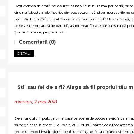
Deși vremea de afară ne-a surprins neplăcut în ultima perioadă, primav
cine nu iubește zilele însorite din acest sezon, când temperaturile ne 
pantofii de iarnă? Întrucât fiecare sezon vine cu noutățile sale și noi, 
piese vestimentare și de pantofi, astfel încât fiecare bărbat să aibă po
ținute moderne, pe gustul său.
Comentarii (0)
DETALII
Stil sau fel de a fi? Alege să fii propriul tău 
miercuri, 2 mai 2018
De-a lungul timpului, numeroase persoane de succes ne-au îndemnat 
să ne ghideze în propriul curs al vieții. Totuși, înainte de a face aceast
propriul model inspirațional pentru noi înșine. Atunci când ești mulțum