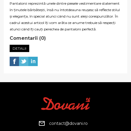
Pantalonii reprezintă unele dintre piesele vestimentare statement
în ținutele bărbătești, însă nu întotdeauna reușesc să reflecte stilul
și eleganța, în special atunci când nu sunt aleși corespunzător. În
cadrul acestui articol îți vom arăta ce anume trebuie să respecți
atunci când îți cauți perechea de pantaloni perfectă.
Comentarii (0)
DETALII
contact@dovani.ro