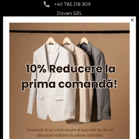
+40 785 218 909
Dovani SRL
CUI: RO6797845
Reg. Com.: J07/1134/1994
Facebook
Twitter
YouTube
Informatii
Contul meu
Serviciu clienți