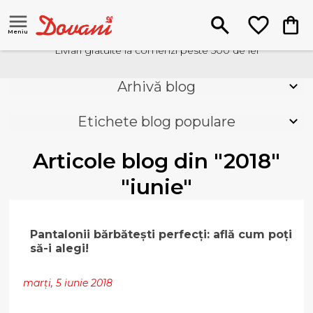
Meniu
Livrari gratuite la comenzi peste 500 de lei
Arhivă blog
Etichete blog populare
Articole blog din "2018"
"iunie"
Pantalonii bărbătești perfecți: află cum poți
să-i alegi!
marți, 5 iunie 2018