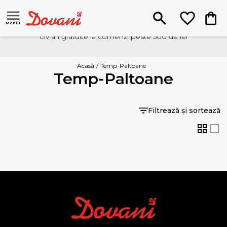
Meniu
Livrari gratuite la comenzi peste 500 de lei
Acasă
/
Temp-Paltoane
Temp-Paltoane
Filtrează și sortează