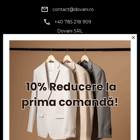
contact@dovani.ro
+40 785 218 909
Dovani SRL
CUI: RO6797845
Reg. Com.: J07/1134/1994
Facebook
Twitter
YouTube
Informatii
Contul meu
Serviciu clienți