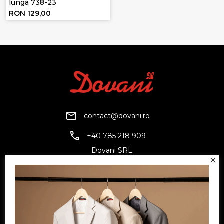
lunga 738-23
RON 129,00
contact@dovani.ro
+40 785 218 909
Dovani SRL
CUI: RO6797845
Reg. Com.: J07/1134/1994
Facebook
Twitter
YouTube