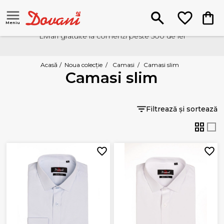
Meniu
Livrari gratuite la comenzi peste 500 de lei
Acasă
/
Noua colecție
/
Camasi
/
Camasi slim
Camasi slim
Filtrează și sortează