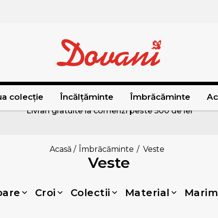
a colecție
Încălțăminte
Îmbrăcăminte
Ac
Livrari gratuite la comenzi peste 500 de lei
Acasă
/
Îmbrăcăminte
/
Veste
Veste
oare
Croi
Colectii
Material
Marim