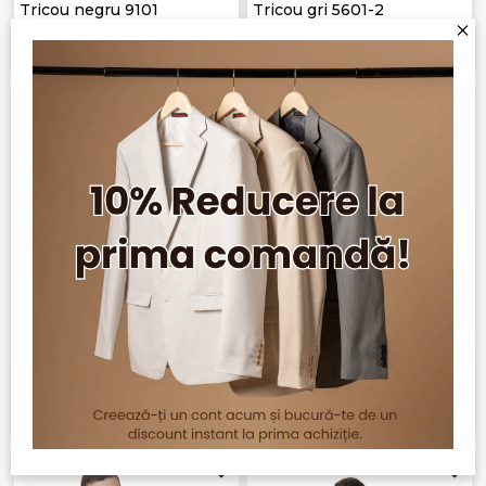
Tricou negru 9101
Tricou gri 5601-2
+ 2
RON 95,00
RON 149,00
RON 119,00
Tricou alb 5601-1
Tricou verde englez 1119-19
RON 149,00
RON 119,00
RON 89,00
RON 44,50