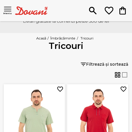
Meniu
Livrari gratuite la comenzi peste 500 de lei
Acasă
/
Îmbrăcăminte
/
Tricouri
Tricouri
Filtrează și sortează