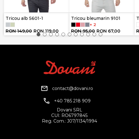
Tricou alb 5601-1
Tricou bleumarin 9101
T
+ 2
RON 149,00
RON 119,00
RON 95,00
RON 67,00
R
contact@dovani.ro
+40 785 218 909
Dovani SRL
CUI: RO6797845
Reg. Com.: J07/1134/1994