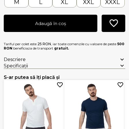
M
L
XL
XXL
XXXL
Adaugă în coș
Tariful per colet este
25 RON
, iar toate comenzile cu valoare de peste
500
RON
beneficiaza de transport
gratuit.
Descriere
Specificații
S-ar putea să îți placă și