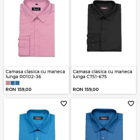
Camasa clasica cu maneca
Camasa clasica cu maneca
lunga R0102-36
lunga C751-675
RON 159,00
RON 159,00