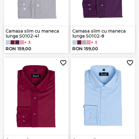
Camasa slim cu maneca
Camasa slim cu maneca
lunga S0102-41
lunga S0102-8
+ 3
+ 3
RON 159,00
RON 159,00