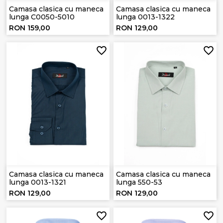
Camasa clasica cu maneca
Camasa clasica cu maneca
lunga C0050-5010
lunga 0013-1322
RON 159,00
RON 129,00
Camasa clasica cu maneca
Camasa clasica cu maneca
lunga 0013-1321
lunga 550-53
RON 129,00
RON 129,00