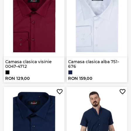
Camasa clasica visinie
Camasa clasica alba 751-
0047-4712
676
RON 129,00
RON 159,00