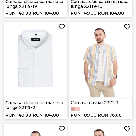
Camasa clasica cu maneca
Camasa clasica cu maneca
lunga X2119-19
lunga X2119-10
RON 149,00
RON 104,00
RON 149,00
RON 104,00
Camasa clasica cu maneca
Camasa casual 2771-3
lunga X2119-2
RON 149,00
RON 104,00
RON 109,00
RON 76,00