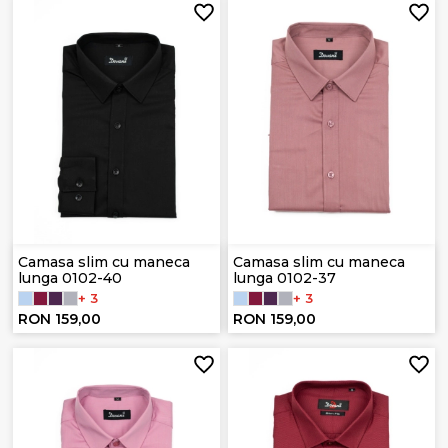
Camasa slim cu maneca
Camasa slim cu maneca
lunga 0102-40
lunga 0102-37
+ 3
+ 3
RON 159,00
RON 159,00