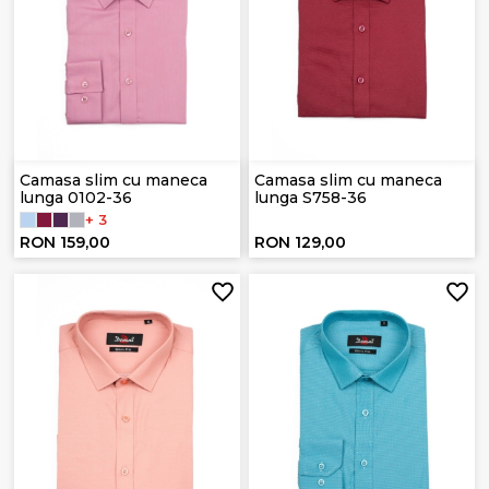
Camasa slim cu maneca
Camasa slim cu maneca
lunga 0102-36
lunga S758-36
+ 3
RON 159,00
RON 129,00