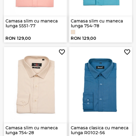
Camasa slim cu maneca
Camasa slim cu maneca
lunga S551-77
lunga 754-78
RON 129,00
RON 129,00
Camasa slim cu maneca
Camasa clasica cu maneca
lunga 754-28
lunga R0102-56