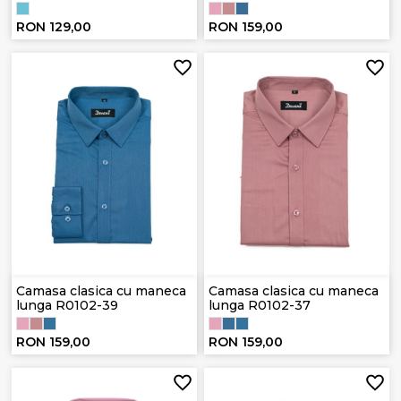
RON 129,00
RON 159,00
Camasa clasica cu maneca
Camasa clasica cu maneca
lunga R0102-39
lunga R0102-37
RON 159,00
RON 159,00