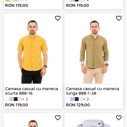
RON 119,00
RON 119,00
Camasa casual cu maneca
Camasa casual cu maneca
scurta 888-16
lunga 888-1-38
+ 2
+ 2
RON 119,00
RON 129,00