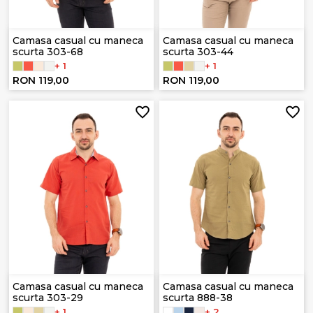
Camasa casual cu maneca
Camasa casual cu maneca
scurta 303-68
scurta 303-44
+ 1
+ 1
RON 119,00
RON 119,00
Camasa casual cu maneca
Camasa casual cu maneca
scurta 303-29
scurta 888-38
+ 1
+ 2