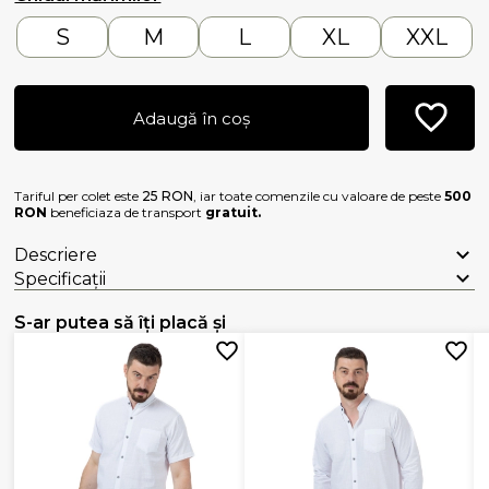
S
M
L
XL
XXL
Adaugă în coș
Tariful per colet este
25 RON
, iar toate comenzile cu valoare de peste
500
RON
beneficiaza de transport
gratuit.
Descriere
Specificații
S-ar putea să îți placă și