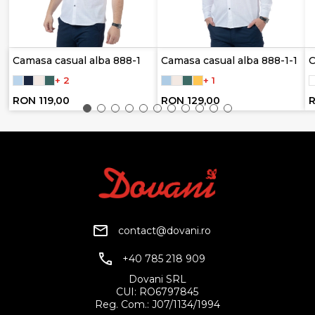
Camasa casual alba 888-1
Camasa casual alba 888-1-1
C
+ 2
+ 1
RON 119,00
RON 129,00
R
contact@dovani.ro
+40 785 218 909
Dovani SRL
CUI: RO6797845
Reg. Com.: J07/1134/1994