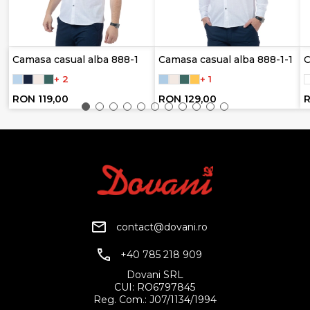
Camasa casual alba 888-1
Camasa casual alba 888-1-1
C
+ 2
+ 1
RON 119,00
RON 129,00
R
contact@dovani.ro
+40 785 218 909
Dovani SRL
CUI: RO6797845
Reg. Com.: J07/1134/1994