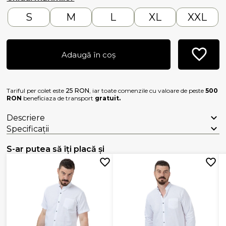
S
M
L
XL
XXL
Adaugă în coș
Tariful per colet este
25 RON
, iar toate comenzile cu valoare de peste
500
RON
beneficiaza de transport
gratuit.
Descriere
Specificații
S-ar putea să îți placă și