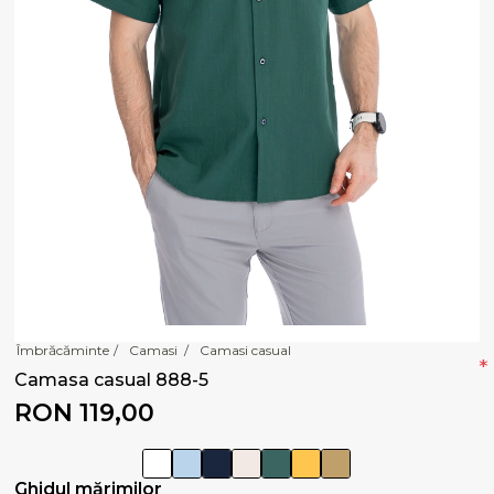
Îmbrăcăminte
/
Camasi
/
Camasi casual
*
Camasa casual 888-5
RON 119,00
Ghidul mărimilor