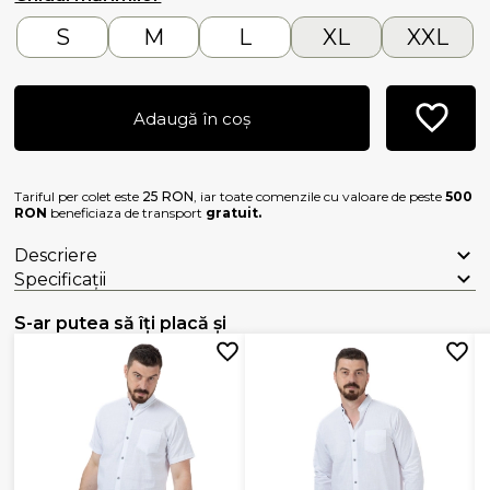
S
M
L
XL
XXL
Adaugă în coș
Tariful per colet este
25 RON
, iar toate comenzile cu valoare de peste
500
RON
beneficiaza de transport
gratuit.
Descriere
Specificații
S-ar putea să îți placă și