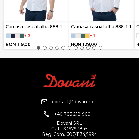
Camasa casual alba 888-1
Camasa casual alba 888-1-1
C
+ 2
+ 1
RON 119,00
RON 129,00
R
contact@dovani.ro
+40 785 218 909
Dovani SRL
CUI: RO6797845
Reg. Com.: J07/1134/1994