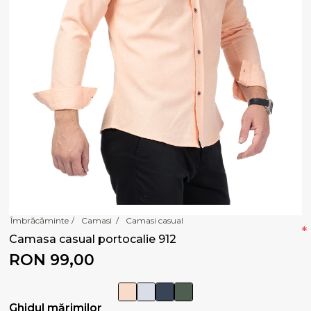
Îmbrăcăminte
/
Camasi
/
Camasi casual
*
Camasa casual portocalie 912
RON 99,00
Ghidul mărimilor