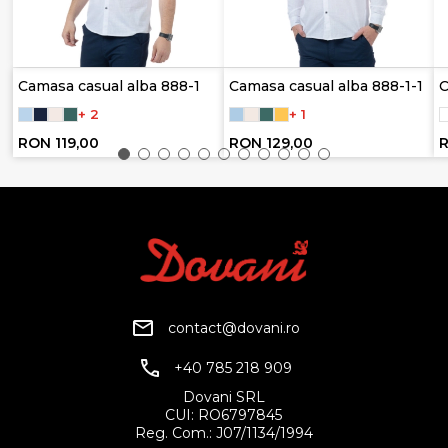
Camasa casual alba 888-1
Camasa casual alba 888-1-1
C
+ 2
+ 1
RON 119,00
RON 129,00
R
contact@dovani.ro
+40 785 218 909
Dovani SRL
CUI: RO6797845
Reg. Com.: J07/1134/1994