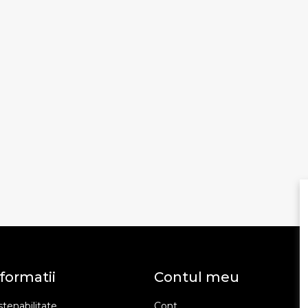
formatii
Contul meu
tenabilitate
Cont