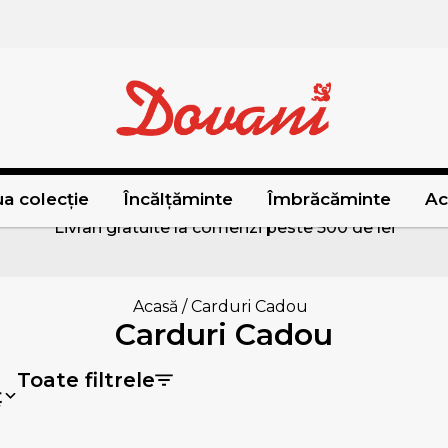
a colecție
Încălțăminte
Îmbrăcăminte
Ac
Livrari gratuite la comenzi peste 500 de lei
Acasă
/
Carduri Cadou
Carduri Cadou
Toate filtrele
ț