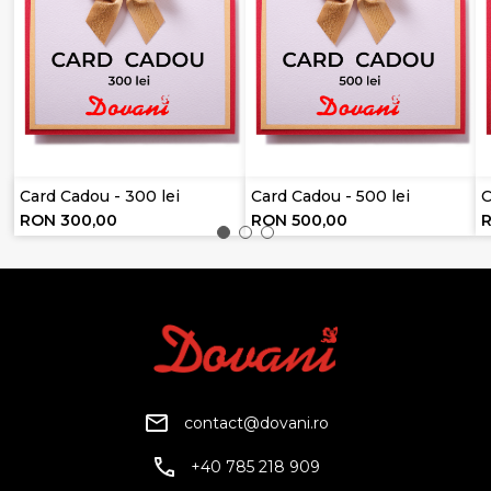
Card Cadou - 300 lei
Card Cadou - 500 lei
C
RON 300,00
RON 500,00
contact@dovani.ro
+40 785 218 909