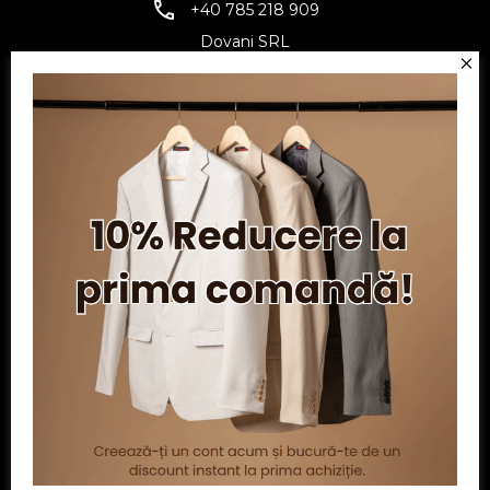
+40 785 218 909
Dovani SRL
CUI: RO6797845
Reg. Com.: J07/1134/1994
Facebook
Twitter
YouTube
Informatii
Contul meu
Serviciu clienți
Powered by
nopCommerce
| Creat de
Ecom Digital