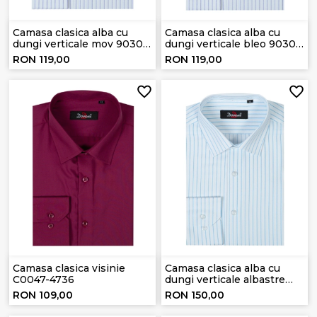
Camasa clasica alba cu
Camasa clasica alba cu
dungi verticale mov 9030-
dungi verticale bleo 9030-
8
7
RON 119,00
RON 119,00
Camasa clasica visinie
Camasa clasica alba cu
C0047-4736
dungi verticale albastre
8584-6
RON 109,00
RON 150,00