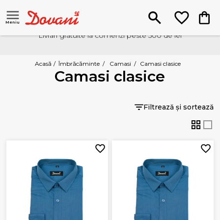
Meniu
Livrari gratuite la comenzi peste 500 de lei
Acasă
/
Îmbrăcăminte
/
Camasi
/
Camasi clasice
Camasi clasice
Filtrează și sortează