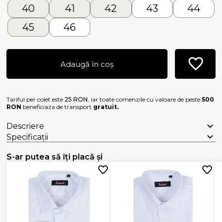
40
41
42
43
44
45
46
Adaugă în coș
Tariful per colet este
25 RON
, iar toate comenzile cu valoare de peste
500
RON
beneficiaza de transport
gratuit.
Descriere
Specificații
S-ar putea să îți placă și