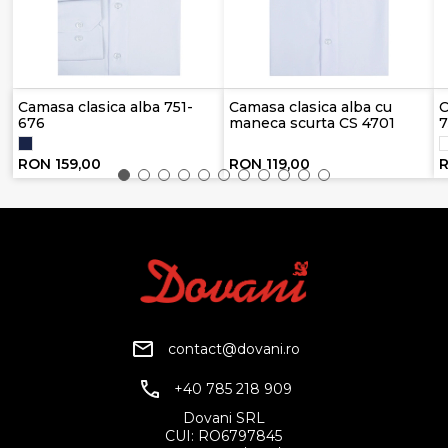
Camasa clasica alba 751-
Camasa clasica alba cu
C
676
maneca scurta CS 4701
7
RON 159,00
RON 119,00
R
contact@dovani.ro
+40 785 218 909
Dovani SRL
CUI: RO6797845