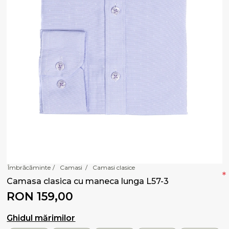
Îmbrăcăminte
/
Camasi
/
Camasi clasice
*
Camasa clasica cu maneca lunga L57-3
RON 159,00
Ghidul mărimilor