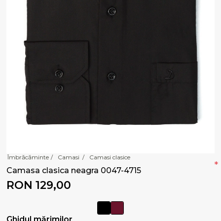
Îmbrăcăminte
/
Camasi
/
Camasi clasice
*
Camasa clasica neagra 0047-4715
RON 129,00
Ghidul mărimilor