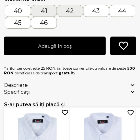
40
41
42
43
44
45
46
Adaugă în coș
Tariful per colet este
25 RON
, iar toate comenzile cu valoare de peste
500
RON
beneficiaza de transport
gratuit.
Descriere
Specificații
S-ar putea să îți placă și