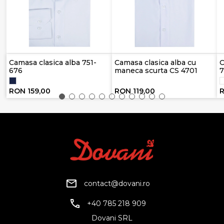
Camasa clasica alba 751-
Camasa clasica alba cu
C
676
maneca scurta CS 4701
7
RON 159,00
RON 119,00
R
contact@dovani.ro
+40 785 218 909
Dovani SRL