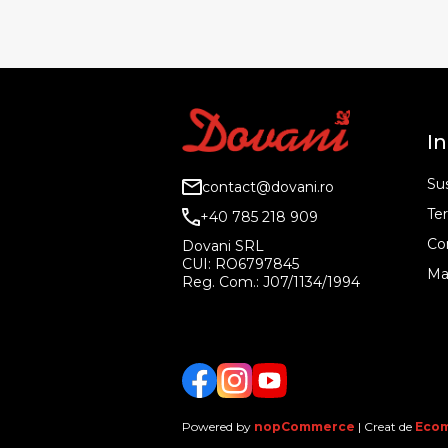
In
Sus
contact@dovani.ro
Ter
+40 785 218 909
Co
Dovani SRL
CUI: RO6797845
Ma
Reg. Com.: J07/1134/1994
Facebook
Twitter
YouTube
Powered by
nopCommerce
| Creat de
Ecom