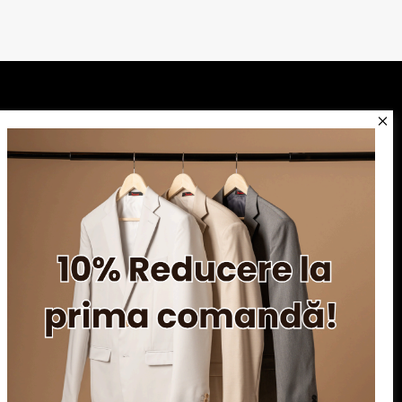
Serviciu clienți
Blog
Apariții în presă
Politica de confidentialitate
Politica de utilizare cookie-uri
ANPC
SOL
 © 2026 Dovani.ro.Toate drepturile rezervate.