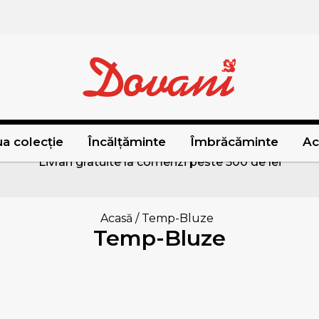
a colecție
Încălțăminte
Îmbrăcăminte
Ac
Livrari gratuite la comenzi peste 500 de lei
Acasă
/
Temp-Bluze
Temp-Bluze