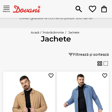
Meniu
Livrari gratuite la comenzi peste 500 de lei
Acasă
/
Îmbrăcăminte
/
Jachete
Jachete
Filtrează și sortează