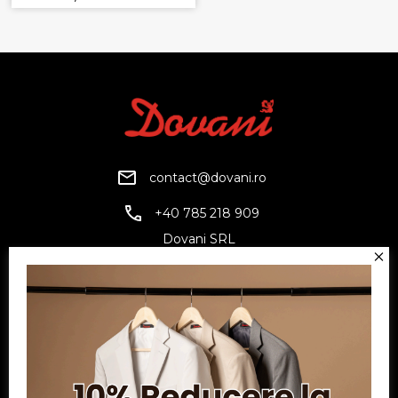
contact@dovani.ro
+40 785 218 909
Dovani SRL
CUI: RO6797845
Reg. Com.: J07/1134/1994
Facebook
Twitter
YouTube
Informatii