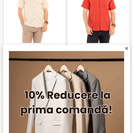
Camasa casual cu maneca
Camasa casual cu maneca
scurta 303-44
scurta 303-29
+ 1
+ 1
RON 119,00
RON 119,00