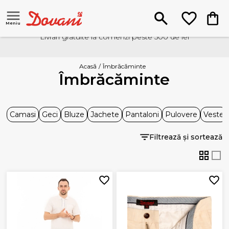
Meniu
Livrari gratuite la comenzi peste 500 de lei
Acasă
/
Îmbrăcăminte
Îmbrăcăminte
Camasi
Geci
Bluze
Jachete
Pantaloni
Pulovere
Veste
Filtrează și sortează