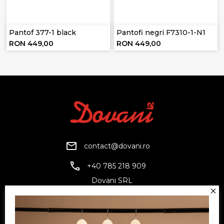
Pantof 377-1 black
Pantofi negri F7310-1-N1
RON 449,00
RON 449,00
contact@dovani.ro
+40 785 218 909
Dovani SRL
CUI: RO6797845
Reg. Com.: J07/1134/1994