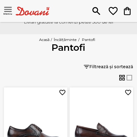
Meniu
Livrari gratuite la comenzi peste 500 de lei
Acasă
/
Încălțăminte
/
Pantofi
Pantofi
Filtrează și sortează