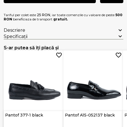
Tariful per colet este
25 RON
, iar toate comenzile cu valoare de peste
500
RON
beneficiaza de transport
gratuit.
Descriere
Specificații
S-ar putea să îți placă și
Pantof 377-1 black
Pantof A15-052137 black
P