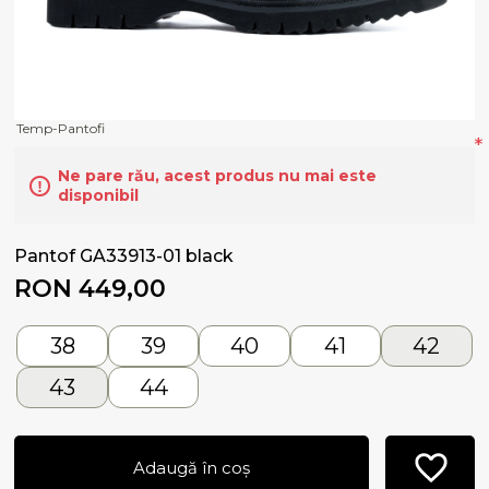
Temp-Pantofi
*
Ne pare rău, acest produs nu mai este
disponibil
Pantof GA33913-01 black
RON 449,00
38
39
40
41
42
43
44
Adaugă în coș