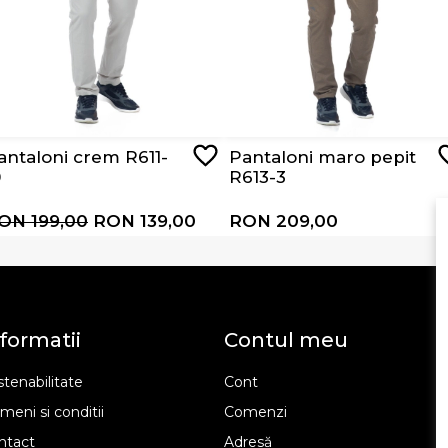
antaloni crem R611-
Pantaloni maro pepit
0
R613-3
ON 199,00
RON 139,00
RON 209,00
formatii
Contul meu
tenabilitate
Cont
meni si conditii
Comenzi
ntact
Adresă