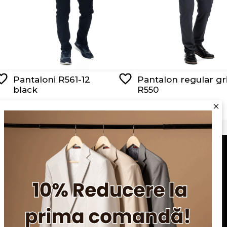
Pantaloni R561-12
Pantalon regular gr
black
R550
RON 209,00
RON 179,00
Serviciu clienți
Blog
Apariții în presă
Politica de confidentialitate