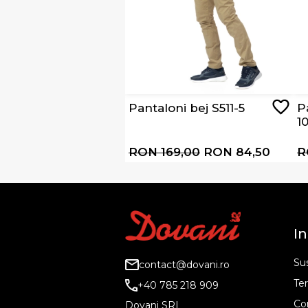
Pantaloni bej S511-5
P
1
RON 169,00
RON 84,50
R
In
Sus
contact@dovani.ro
Ter
+40 785 218 909
Co
Dovani SRL