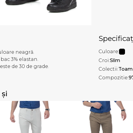
Specificaț
Culoare:
culoare neagră.
bac 3% elastan.
Croi:
Slim
este de 30 de grade.
Colectii:
Toamn
Compozitie:
9
 și