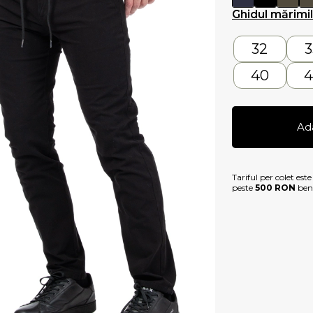
Ghidul mărimi
32
3
40
4
Ad
Tariful per colet est
peste
500 RON
bene