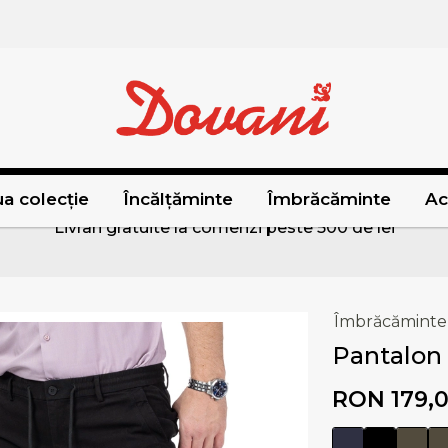
a colecție
Încălțăminte
Îmbrăcăminte
Ac
Livrari gratuite la comenzi peste 500 de lei
Îmbrăcăminte
Pantalon 
RON 179,