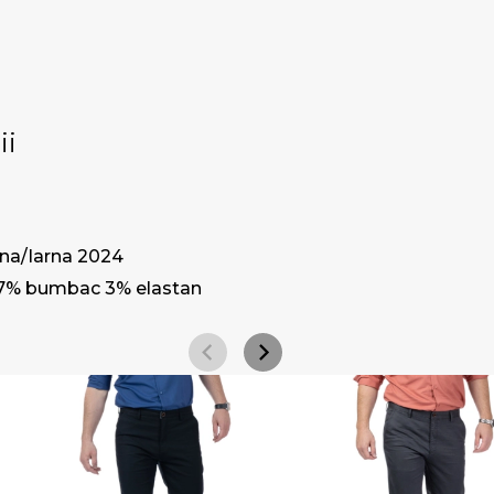
ii
a/Iarna 2024
7% bumbac 3% elastan