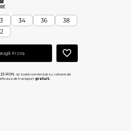
lor
3
34
36
38
2
augă în coș
e
25 RON
, iar toate comenzile cu valoare de
ficiaza de transport
gratuit.