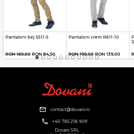
Pantaloni bej S511-5
Pantaloni crem R611-10
P
RON 169,00
RON 84,50
RON 199,00
RON 139,00
contact@dovani.ro
+40 785 218 909
Dovani SRL