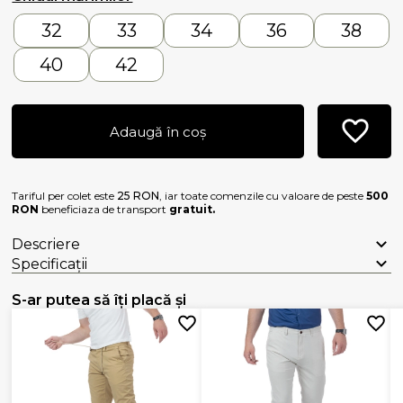
32
33
34
36
38
40
42
Adaugă în coș
Tariful per colet este
25 RON
, iar toate comenzile cu valoare de peste
500
RON
beneficiaza de transport
gratuit.
Descriere
Specificații
S-ar putea să îți placă și