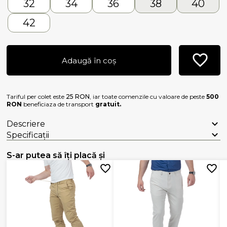
32
34
36
38
40
42
Adaugă în coș
Tariful per colet este
25 RON
, iar toate comenzile cu valoare de peste
500
RON
beneficiaza de transport
gratuit.
Descriere
Specificații
S-ar putea să îți placă și