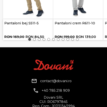
Pantaloni bej S511-5
Pantaloni crem R611-10
P
RON 169,00
RON 84,50
RON 199,00
RON 139,00
contact@dovani.ro
+40 785 218 909
Dovani SRL
CUI: RO6797845
Reg. Com.: J07/1134/1994