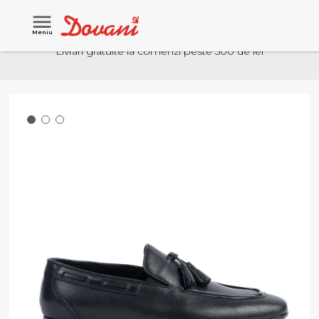
Meniu
Livrari gratuite la comenzi peste 500 de lei