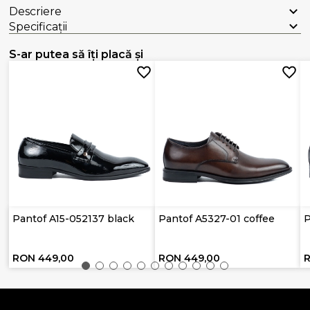
Descriere
Specificații
S-ar putea să îți placă și
Pantof A15-052137 black
Pantof A5327-01 coffee
P
RON 449,00
RON 449,00