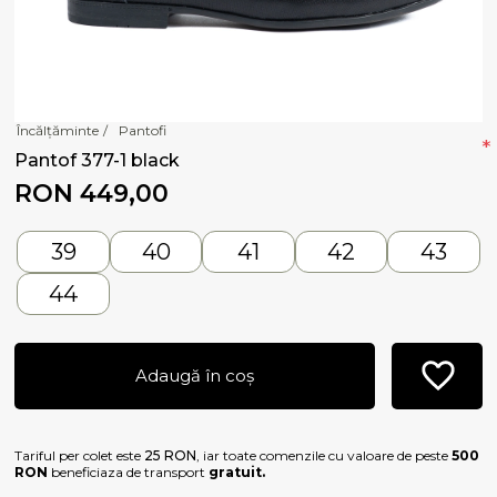
Încălțăminte
/
Pantofi
*
Pantof 377-1 black
RON 449,00
39
40
41
42
43
44
Adaugă în coș
Tariful per colet este
25 RON
, iar toate comenzile cu valoare de peste
500
RON
beneficiaza de transport
gratuit.