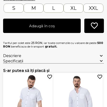
S
M
L
XL
XXL
Adaugă în coș
Tariful per colet este
25 RON
, iar toate comenzile cu valoare de peste
500
RON
beneficiaza de transport
gratuit.
Descriere
Specificații
S-ar putea să îți placă și