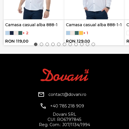
Camasa casual alba 888-1
Camasa casual alba 888-1-1
C
+ 2
+ 1
RON 119,00
RON 129,00
R
contact@dovani.ro
+40 785 218 909
Dovani SRL
CUI: RO6797845
Reg. Com.: J07/1134/1994