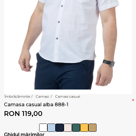
Îmbrăcăminte
/
Camasi
/
Camasi casual
*
Camasa casual alba 888-1
RON 119,00
Ghidul mărimilor