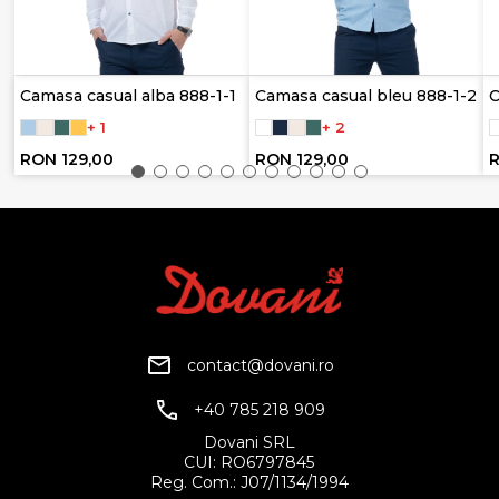
Camasa casual alba 888-1-1
Camasa casual bleu 888-1-2
C
+ 1
+ 2
RON 129,00
RON 129,00
R
contact@dovani.ro
+40 785 218 909
Dovani SRL
CUI: RO6797845
Reg. Com.: J07/1134/1994