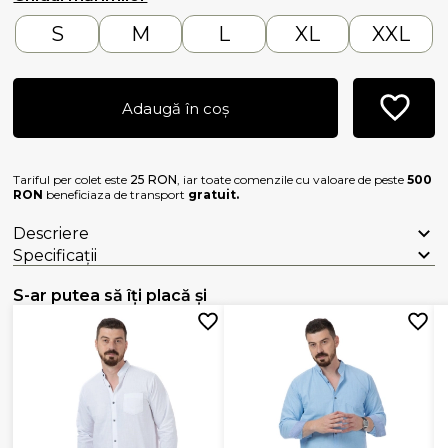
S
M
L
XL
XXL
Adaugă în coș
Tariful per colet este
25 RON
, iar toate comenzile cu valoare de peste
500
RON
beneficiaza de transport
gratuit.
Descriere
Specificații
S-ar putea să îți placă și