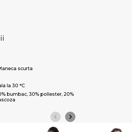
ii
Maneca scurta
la la 30 °C
0% bumbac, 30% poliester, 20%
ascoza