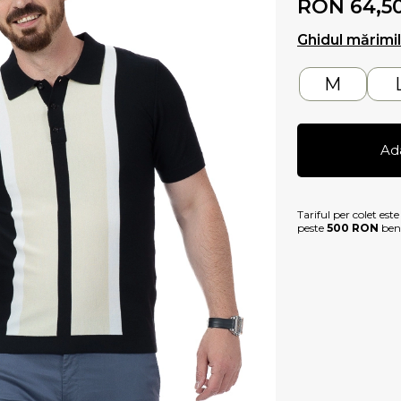
RON 64,5
Ghidul mărimi
M
Ad
Tariful per colet est
peste
500 RON
bene