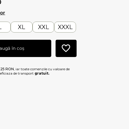
0
lor
L
XL
XXL
XXXL
augă în coș
e
25 RON
, iar toate comenzile cu valoare de
ficiaza de transport
gratuit.