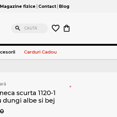
Magazine fizice
Contact
Blog
CAUTĂ
cesorii
Carduri Cadou
ară
*
eca scurta 1120-1
 dungi albe si bej
00