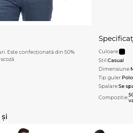
Specificaț
Culoare:
turi. Este confecționată din 50%
scoză.
Stil:
Casual
Dimensiune:
Tip guler:
Polo
Spalare:
Se spa
5
Compozitie:
v
 și