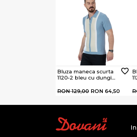
Bluza maneca scurta
B
1120-2 bleu cu dungi
1
albe si bej
RON 129,00
RON 64,50
R
In