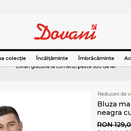
a colecție
Încălțăminte
Îmbrăcăminte
Ac
Livrari gratuite la comenzi peste 500 de lei
Reduceri de v
Bluza man
neagra cu
RON 129,