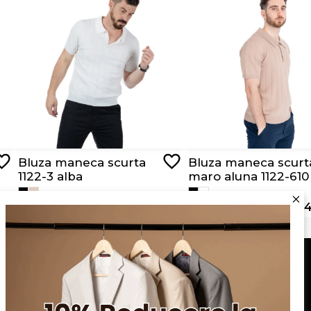
Bluza maneca scurta
Bluza maneca scurt
1122-3 alba
maro aluna 1122-610
RON 129,00
RON 64,50
RON 129,00
RON 64
Serviciu clienți