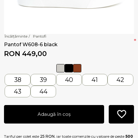
Încălțăminte
/
Pantofi
*
Pantof W608-6 black
RON 449,00
38
39
40
41
42
43
44
Adaugă în coș
Tariful per colet este
25 RON
, iar toate comenzile cu valoare de peste
500