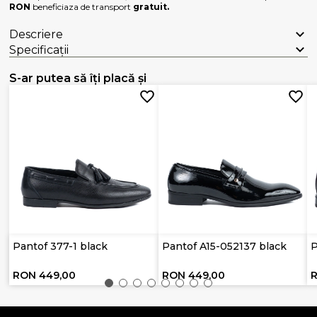
RON
beneficiaza de transport
gratuit.
Descriere
Specificații
S-ar putea să îți placă și
Pantof 377-1 black
Pantof A15-052137 black
P
RON 449,00
RON 449,00