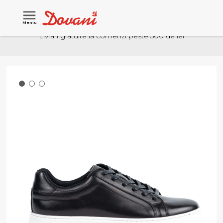
Meniu
Livrari gratuite la comenzi peste 500 de lei