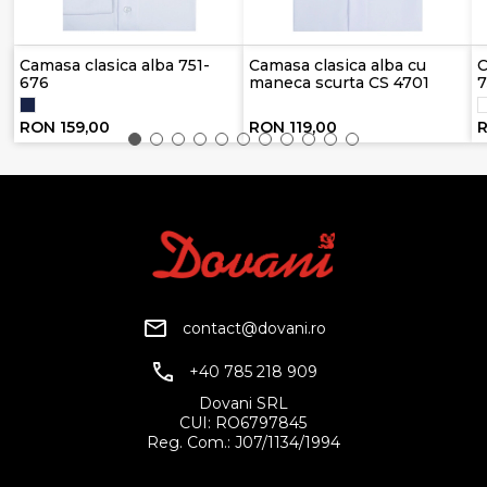
Camasa clasica alba 751-
Camasa clasica alba cu
C
676
maneca scurta CS 4701
7
RON 159,00
RON 119,00
R
contact@dovani.ro
+40 785 218 909
Dovani SRL
CUI: RO6797845
Reg. Com.: J07/1134/1994