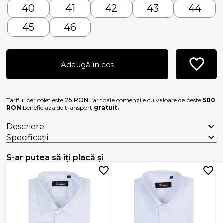
40
41
42
43
44
45
46
Adaugă în coș
Tariful per colet este
25 RON
, iar toate comenzile cu valoare de peste
500
RON
beneficiaza de transport
gratuit.
Descriere
Specificații
S-ar putea să îți placă și