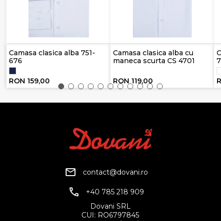
Camasa clasica alba 751-
Camasa clasica alba cu
C
676
maneca scurta CS 4701
7
RON 159,00
RON 119,00
R
contact@dovani.ro
+40 785 218 909
Dovani SRL
CUI: RO6797845