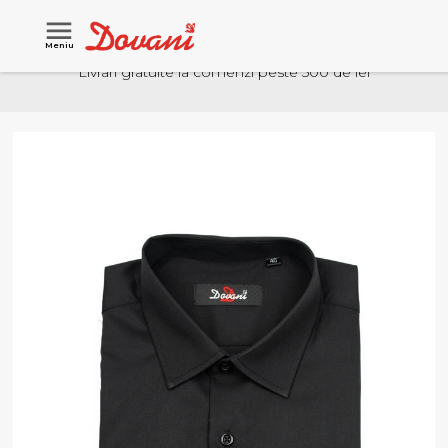
Meniu
Livrari gratuite la comenzi peste 500 de lei