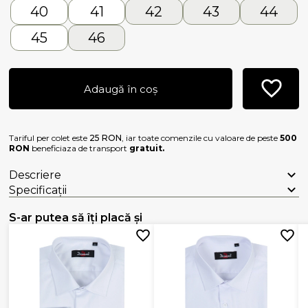
40
41
42
43
44
45
46
Adaugă în coș
Tariful per colet este
25 RON
, iar toate comenzile cu valoare de peste
500
RON
beneficiaza de transport
gratuit.
Descriere
Specificații
S-ar putea să îți placă și