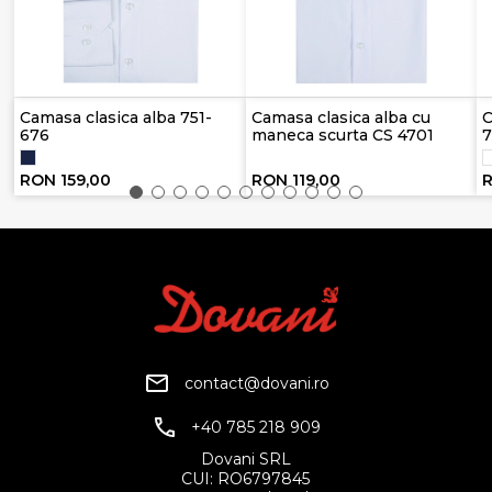
Camasa clasica alba 751-
Camasa clasica alba cu
C
676
maneca scurta CS 4701
7
RON 159,00
RON 119,00
R
contact@dovani.ro
+40 785 218 909
Dovani SRL
CUI: RO6797845