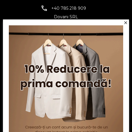
+40 785 218 909
Dovani SRL
CUI: RO6797845
Reg. Com.: J07/1134/1994
Facebook
Twitter
YouTube
Informatii
Contul meu
Serviciu clienți