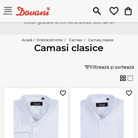
Meniu
Livrari gratuite la comenzi peste 500 de lei
Acasă
/
Îmbrăcăminte
/
Camasi
/
Camasi clasice
Camasi clasice
Filtrează și sortează