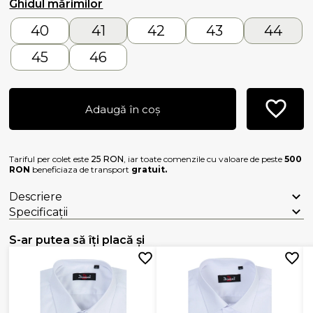
Ghidul mărimilor
40
41
42
43
44
45
46
Adaugă în coș
Tariful per colet este
25 RON
, iar toate comenzile cu valoare de peste
500
RON
beneficiaza de transport
gratuit.
Descriere
Specificații
S-ar putea să îți placă și