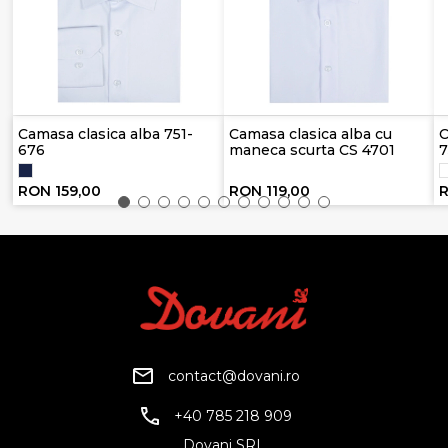
Camasa clasica alba 751-
Camasa clasica alba cu
C
676
maneca scurta CS 4701
7
RON 159,00
RON 119,00
R
contact@dovani.ro
+40 785 218 909
Dovani SRL