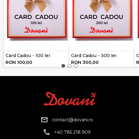
Card Cadou - 100 lei
Card Cadou - 300 lei
C
RON 100,00
RON 300,00
contact@dovani.ro
+40 785 218 909