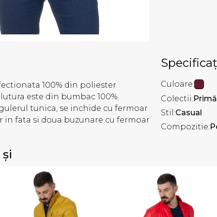
Specificaț
Culoare:
fectionata 100% din poliester
mplutura este din bumbac 100%.
Colectii:
Primă
gulerul tunica, se inchide cu fermoar
Stil:
Casual
r in fata si doua buzunare cu fermoar
Compozitie:
P
 și