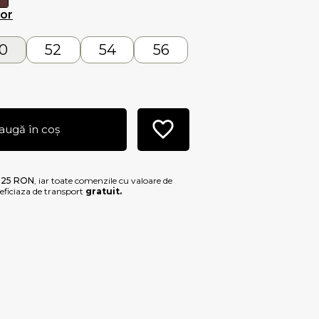
lor
0
52
54
56
augă în coș
e
25 RON
, iar toate comenzile cu valoare de
ficiaza de transport
gratuit.