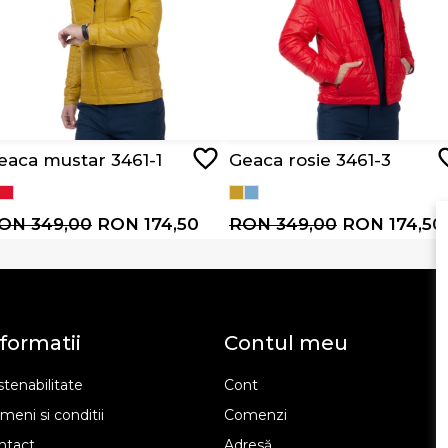
eaca mustar 3461-1
Geaca rosie 3461-3
ON 349,00
RON 174,50
RON 349,00
RON 174,50
formatii
Contul meu
tenabilitate
Cont
meni si conditii
Comenzi
ntact
Adresă