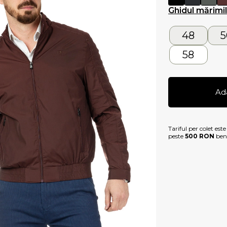
Ghidul mărimi
48
5
58
Ad
Tariful per colet est
peste
500 RON
bene