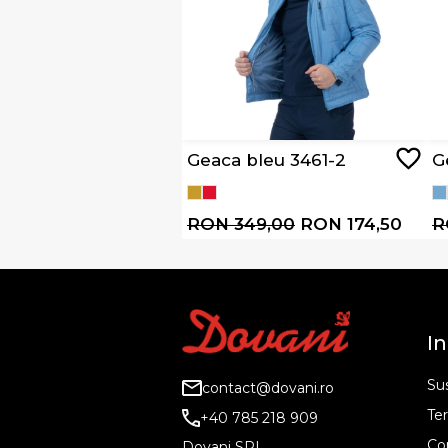
Geaca bleu 3461-2
G
RON 349,00
RON 174,50
R
In
Sus
contact@dovani.ro
Ter
+40 785 218 909
Co
Dovani SRL