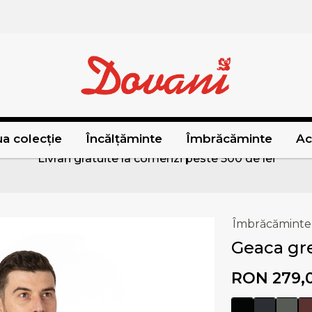
a colecție
Încălțăminte
Îmbrăcăminte
Ac
Livrari gratuite la comenzi peste 500 de lei
Îmbrăcăminte
Geaca gr
RON 279,