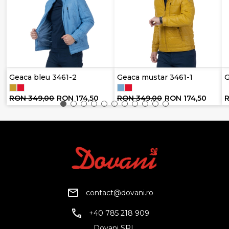
Geaca bleu 3461-2
Geaca mustar 3461-1
G
RON 349,00
RON 174,50
RON 349,00
RON 174,50
contact@dovani.ro
+40 785 218 909
Dovani SRL