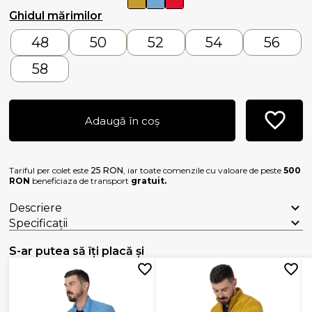
Ghidul mărimilor
48
50
52
54
56
58
Adaugă în coș
Tariful per colet este
25 RON
, iar toate comenzile cu valoare de peste
500
RON
beneficiaza de transport
gratuit.
Descriere
Specificații
S-ar putea să îți placă și