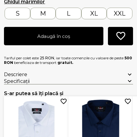
Ghidul mărimilor
S
M
L
XL
XXL
Adaugă în coș
Tariful per colet este
25 RON
, iar toate comenzile cu valoare de peste
500
RON
beneficiaza de transport
gratuit.
Descriere
Specificații
S-ar putea să îți placă și