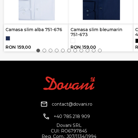
Camasa slim alba 751-676
Camasa slim bleumarin
C
751-673
4
RON 159,00
RON 159,00
R
contact@dovani.ro
+40 785 218 909
Dovani SRL
CUI: RO6797845
Reg. Com.: J07/1134/1994