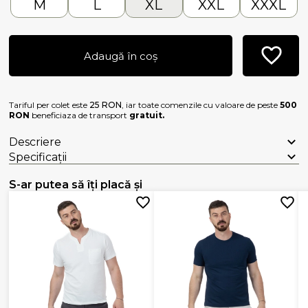
M
L
XL
XXL
XXXL
Adaugă în coș
Tariful per colet este
25 RON
, iar toate comenzile cu valoare de peste
500
RON
beneficiaza de transport
gratuit.
Descriere
Specificații
S-ar putea să îți placă și