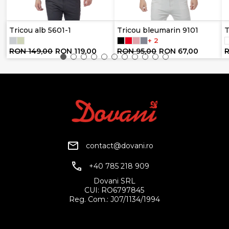
Tricou alb 5601-1
Tricou bleumarin 9101
T
+ 2
RON 149,00
RON 119,00
RON 95,00
RON 67,00
R
contact@dovani.ro
+40 785 218 909
Dovani SRL
CUI: RO6797845
Reg. Com.: J07/1134/1994