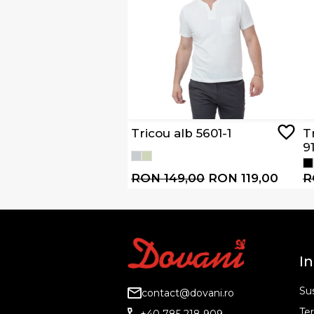
Tricou alb 5601-1
T
9
RON 149,00
RON 119,00
R
In
Sus
contact@dovani.ro
Ter
+40 785 218 909