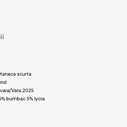
ii
Maneca scurta
und
vara/Vara 2025
5% bumbac 5% lycra