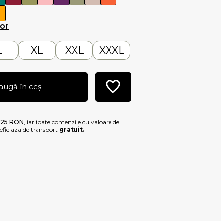
lor
L
XL
XXL
XXXL
augă în coș
e
25 RON
, iar toate comenzile cu valoare de
ficiaza de transport
gratuit.