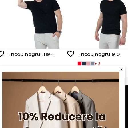
Tricou negru 1119-1
Tricou negru 9101
+ 2
RON 89,00
RON 44,50
RON 95,00
Serviciu clienți
Blog
Apariții în presă