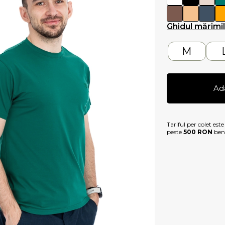
Ghidul mărimi
M
Ad
Tariful per colet est
peste
500 RON
bene