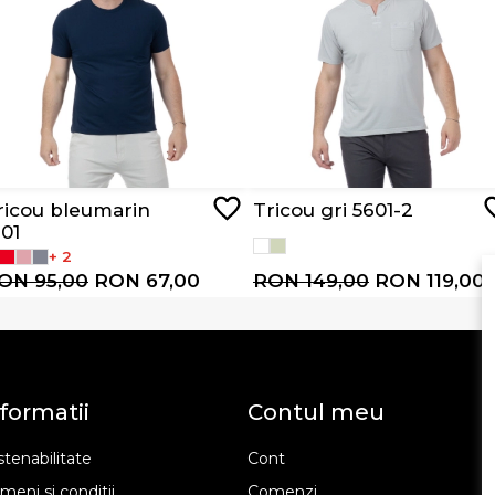
ricou bleumarin
Tricou gri 5601-2
101
+ 2
ON 95,00
RON 67,00
RON 149,00
RON 119,00
formatii
Contul meu
tenabilitate
Cont
meni si conditii
Comenzi