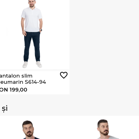
antalon slim
leumarin S614-94
ON 199,00
 și