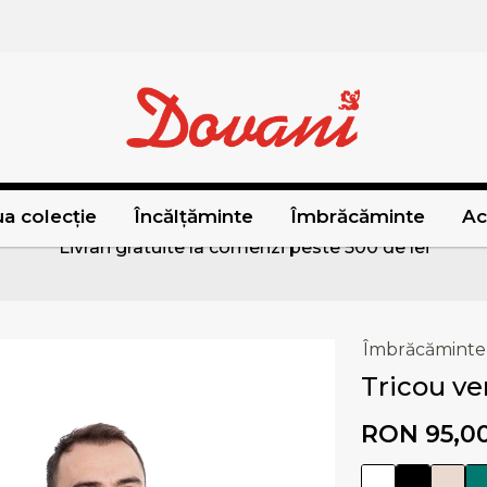
a colecție
Încălțăminte
Îmbrăcăminte
Ac
Livrari gratuite la comenzi peste 500 de lei
Îmbrăcăminte
Tricou ve
RON 95,0