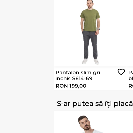
Pantalon slim gri
P
inchis S614-69
b
RON 199,00
R
S-ar putea să îți placă