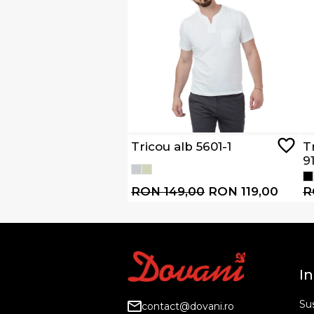
Tricou alb 5601-1
T
9
RON 149,00
RON 119,00
R
In
Sus
contact@dovani.ro