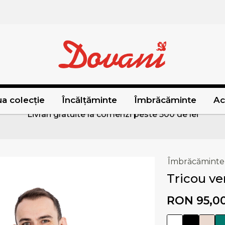
a colecție
Încălțăminte
Îmbrăcăminte
Ac
Livrari gratuite la comenzi peste 500 de lei
Îmbrăcăminte
Tricou ve
RON 95,0