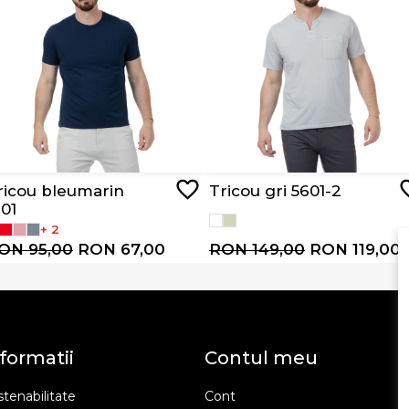
ricou bleumarin
Tricou gri 5601-2
101
+ 2
ON 95,00
RON 67,00
RON 149,00
RON 119,00
formatii
Contul meu
tenabilitate
Cont