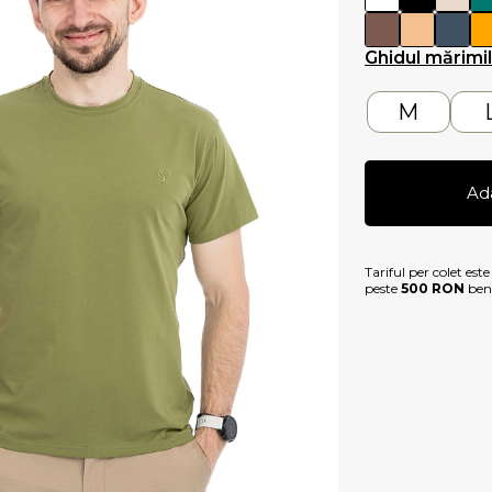
Ghidul mărimi
M
Ad
Tariful per colet est
peste
500 RON
bene