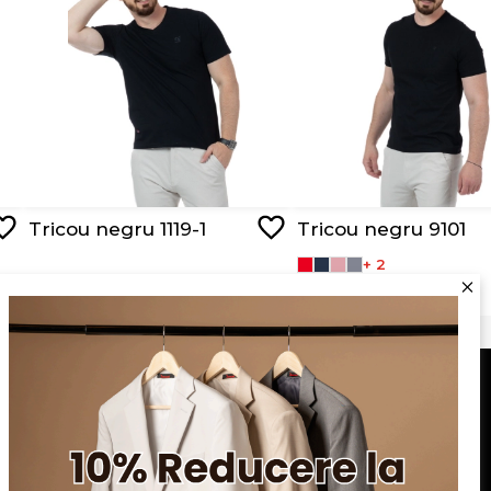
Tricou negru 1119-1
Tricou negru 9101
+ 2
RON 89,00
RON 44,50
RON 95,00
Serviciu clienți
Blog