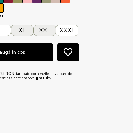
lor
L
XL
XXL
XXXL
augă în coș
e
25 RON
, iar toate comenzile cu valoare de
ficiaza de transport
gratuit.