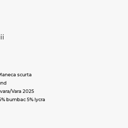
ii
Maneca scurta
und
vara/Vara 2025
5% bumbac 5% lycra