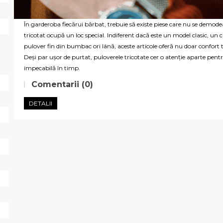
În garderoba fiecărui bărbat, trebuie să existe piese care nu se demode
tricotat ocupă un loc special. Indiferent dacă este un model clasic, un
pulover fin din bumbac ori lână, aceste articole oferă nu doar confort t
Deși par ușor de purtat, puloverele tricotate cer o atenție aparte pent
impecabilă în timp.
Comentarii (0)
DETALII