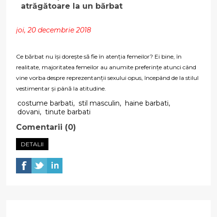
atrăgătoare la un bărbat
joi, 20 decembrie 2018
Ce bărbat nu își dorește să fie în atenția femeilor? Ei bine, în
realitate, majoritatea femeilor au anumite preferințe atunci când
vine vorba despre reprezentanții sexului opus, începând de la stilul
vestimentar și până la atitudine.
costume barbati
,
stil masculin
,
haine barbati
,
dovani
,
tinute barbati
Comentarii (0)
DETALII