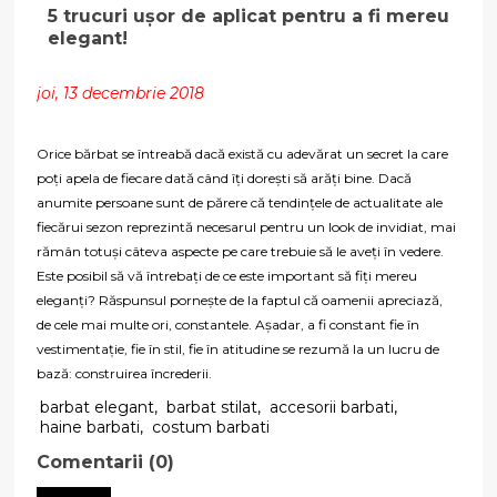
5 trucuri ușor de aplicat pentru a fi mereu
elegant!
joi, 13 decembrie 2018
Orice bărbat se întreabă dacă există cu adevărat un secret la care
poți apela de fiecare dată când îți dorești să arăți bine. Dacă
anumite persoane sunt de părere că tendințele de actualitate ale
fiecărui sezon reprezintă necesarul pentru un look de invidiat, mai
rămân totuși câteva aspecte pe care trebuie să le aveți în vedere.
Este posibil să vă întrebați de ce este important să fiți mereu
eleganți? Răspunsul pornește de la faptul că oamenii apreciază,
de cele mai multe ori, constantele. Așadar, a fi constant fie în
vestimentație, fie în stil, fie în atitudine se rezumă la un lucru de
bază: construirea încrederii.
barbat elegant
,
barbat stilat
,
accesorii barbati
,
haine barbati
,
costum barbati
Comentarii (0)