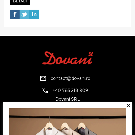
DETALII
contact@dovani.ro
+40 785 218 909
Dovani SRL
CUI: RO6797845
Reg. Com.: J07/1134/1994
Facebook
Twitter
YouTube