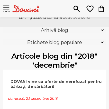
Meniu
Livrari gratuite la comenzi peste 500 de lei
Arhivă blog
Etichete blog populare
Articole blog din "2018"
"decembrie"
DOVANI vine cu oferte de nerefuzat pentru
bărbați, de sărbători!
duminică, 23 decembrie 2018