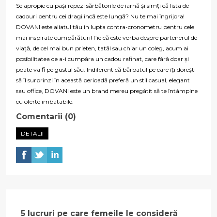
Se apropie cu pași repezi sărbătorile de iarnă și simți că lista de
cadouri pentru cei dragi încă este lungă? Nu te mai îngrijora!
DOVANI este aliatul tău în lupta contra-cronometru pentru cele
mai inspirate cumpărături! Fie că este vorba despre partenerul de
viață, de cel mai bun prieten, tatăl sau chiar un coleg, acum ai
posibilitatea de a-i cumpăra un cadou rafinat, care fără doar și
poate va fi pe gustul său. Indiferent că bărbatul pe care îți dorești
să îl surprinzi în această perioadă preferă un stil casual, elegant
sau office, DOVANI este un brand mereu pregătit să te întâmpine
cu oferte imbatabile.
Comentarii (0)
DETALII
5 lucruri pe care femeile le consideră