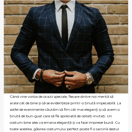
Când vine vorba de ocazii speciale, fiecare dintre noi merită să
arate cât de bine și să se evidențieze printr-o ținută impecabilă. La
astfel de evenimente căutăm să fim cât mai eleganți și să avem o
ținută de bun-gust care să fie apreciată de ceilalți invitați. Un
costum bine ales va emana eleganță și va face impresie bună. Cu
toate acestea, găsirea costumului perfect poate fi o sarcină destul