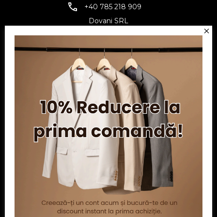
+40 785 218 909
Dovani SRL
CUI: RO6797845
Reg. Com.: J07/1134/1994
Facebook
Twitter
YouTube
Informatii
Contul meu
Serviciu clienți