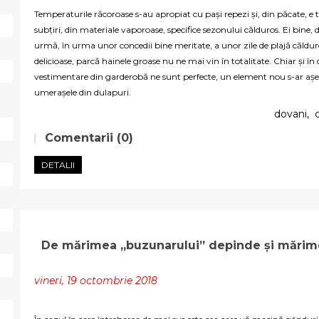
Temperaturile răcoroase s-au apropiat cu pași repezi și, din păcate, 
subțiri, din materiale vaporoase, specifice sezonului călduros. Ei bine
urmă, în urma unor concedii bine meritate, a unor zile de plajă căldu
delicioase, parcă hainele groase nu ne mai vin în totalitate. Chiar și în
vestimentare din garderobă ne sunt perfecte, un element nou s-ar așez
umerașele din dulapuri.
dovani
,
Comentarii (0)
DETALII
De mărimea „buzunarului” depinde și mărim
vineri, 19 octombrie 2018