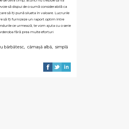
le de ceva timp, atunci nu trebuie să vă
nevoie să dispui de o sumă considerabilă ca
care să îți pună silueta în valoare. Lucrurile
 să îți furnizeze un raport optim între
rândurile ce urmează, te vom ajuta cu o serie
 garderoba fără prea multe eforturi
u bărbătesc
,
cămașă albă
,
simplă