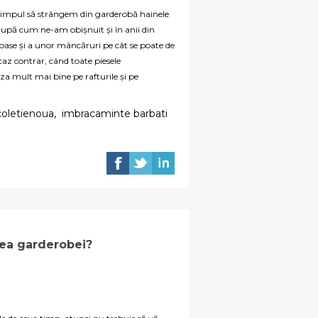
e timpul să strângem din garderobă hainele
, după cum ne-am obișnuit și în anii din
roase și a unor mâncăruri pe cât se poate de
 caz contrar, când toate piesele
a mult mai bine pe rafturile și pe
coletienoua
,
imbracaminte barbati
ea garderobei?