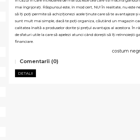
În cazul în care întrebarea de mai sus este cea care vă macină gânduri
mai îngrijorați. Răspunsul este, în mod cert, NU! În realitate, nu este 
să îți poți permite să achiziționezi acele ținute care să te avantajeze și 
sunt mult mai simple, dacă te poți organiza, căutând un magazin care
calitatea înaltă a produselor dorite și prețul avantajos al acestora. În 
de sfaturi utile la care să apelezi atunci când dorești să îți reînnoiești
financiare.
costum negr
Comentarii (0)
DETALII