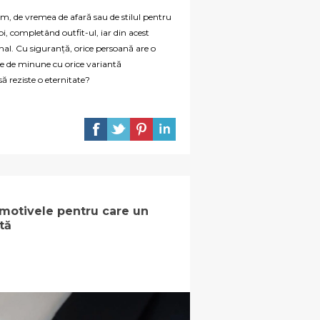
im, de vremea de afară sau de stilul pentru
oi, completând outfit-ul, iar din acest
al. Cu siguranță, orice persoană are o
ge de minune cu orice variantă
ă reziste o eternitate?
 motivele pentru care un
tă