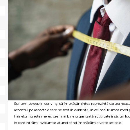
Suntem pe deplin convinși că îmbrăcămintea reprezintă cartea noast
accentul pe aspectele care ne scot în evidență, în cel mai frumos mod 
hainelor nu este mereu cea mai bine organizată activitate însă, un lucr
în care intrăm involuntar atunci când îmbrăcăm diverse articole.