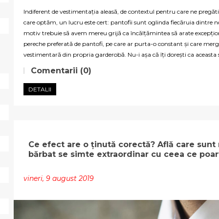
Indiferent de vestimentația aleasă, de contextul pentru care ne pregăt
care optăm, un lucru este cert: pantofii sunt oglinda fiecăruia dintre n
motiv trebuie să avem mereu grijă ca încălțămintea să arate excepțion
pereche preferată de pantofi, pe care ar purta-o constant și care mer
vestimentară din propria garderobă. Nu-i așa că îți dorești ca aceasta s
Comentarii (0)
DETALII
Ce efect are o ținută corectă? Află care sunt
bărbat se simte extraordinar cu ceea ce poar
vineri, 9 august 2019