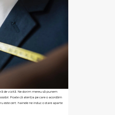
ră de vizită. Ne dorim mereu să punem
posibil. Poate că atenția pe care o acordăm
u este cert: hainele ne induc o stare aparte