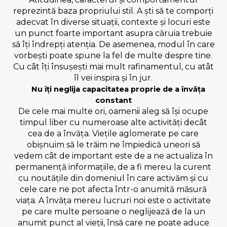
reprezintă baza propriului stil. A ști să te comporți
adecvat în diverse situații, contexte și locuri este
un punct foarte important asupra căruia trebuie
să îți îndrepți atenția. De asemenea, modul în care
vorbești poate spune la fel de multe despre tine.
Cu cât îți însușești mai mult rafinamentul, cu atât
îl vei inspira și în jur.
Nu îți neglija capacitatea proprie de a învăța
constant
De cele mai multe ori, oamenii aleg să își ocupe
timpul liber cu numeroase alte activități decât
cea de a învăța. Viețile aglomerate pe care
obișnuim să le trăim ne împiedică uneori să
vedem cât de important este de a ne actualiza în
permanență informațiile, de a fi mereu la curent
cu noutățile din domeniul în care activăm și cu
cele care ne pot afecta într-o anumită măsură
viața. A învăța mereu lucruri noi este o activitate
pe care multe persoane o neglijează de la un
anumit punct al vieții, însă care ne poate aduce