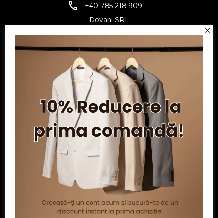
+40 785 218 909
Dovani SRL
CUI: RO6797845
Reg. Com.: J07/1134/1994
Facebook
Twitter
YouTube
Informatii
Contul meu
Serviciu clienți