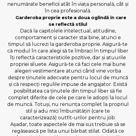
nenumărate beneficii atât în viața personală, cât și
în cea profesională.
Garderoba proprie este a doua oglindă în care
se reflectă stilul
Dacă la capitolele intelectual, atitudine,
comportament și caracter stai bine, atunci e
timpul să lucrezi la garderoba proprie. Asigură-te
că modul în care alegi să te îmbraci în timpul liber
îți reflectă caracteristicile pozitive, dar și atuurile
propriei siluete. Asigură-te că faci cele mai bune
alegeri vestimentare atunci când vine vorba
despre ținutele adecvate pentru locul de muncă
și că respecți regulile impuse de angajator. Există
posibilitatea ca ținutele din timpul liber să fie
complet diferite de cele pe care le adopți la locul
de muncă. Totuși, nu renunța complet la propriul
stil și adu mici îmbunătățiri (care te
caracterizează) outfit-urilor pentru job.
Așadar, toate aspectele de mai sus trebuie să se
regăsească pe lista unui bărbat stilat. Odată ce