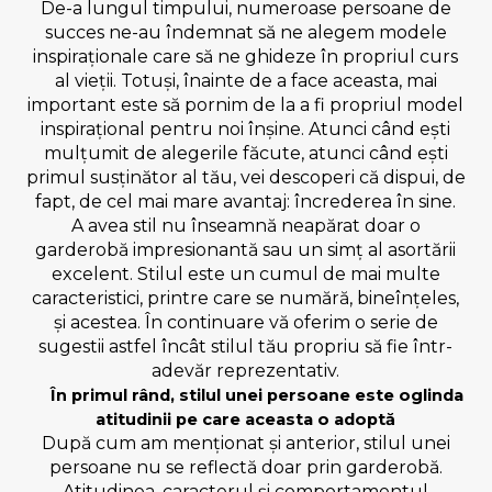
De-a lungul timpului, numeroase persoane de
succes ne-au îndemnat să ne alegem modele
inspiraționale care să ne ghideze în propriul curs
al vieții. Totuși, înainte de a face aceasta, mai
important este să pornim de la a fi propriul model
inspirațional pentru noi înșine. Atunci când ești
mulțumit de alegerile făcute, atunci când ești
primul susținător al tău, vei descoperi că dispui, de
fapt, de cel mai mare avantaj: încrederea în sine.
A avea stil nu înseamnă neapărat doar o
garderobă impresionantă sau un simț al asortării
excelent. Stilul este un cumul de mai multe
caracteristici, printre care se numără, bineînțeles,
și acestea. În continuare vă oferim o serie de
sugestii astfel încât stilul tău propriu să fie într-
adevăr reprezentativ.
În primul rând, stilul unei persoane este oglinda
atitudinii pe care aceasta o adoptă
După cum am menționat și anterior, stilul unei
persoane nu se reflectă doar prin garderobă.
Atitudinea, caracterul și comportamentul