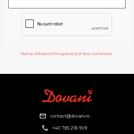
Numai utilizatorii înregistrați pot lăsa comentarii.
contact@dovani.ro
+40 785 218 909