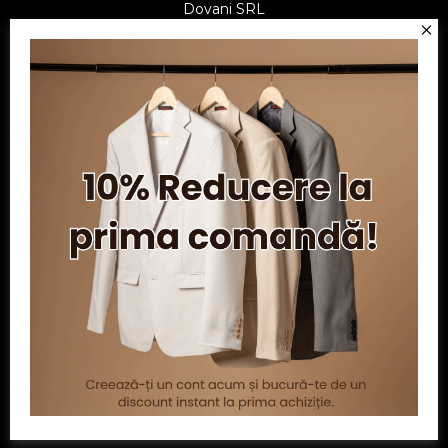
Dovani SRL
CUI: RO6797845
Reg. Com.: J07/1134/1994
Facebook
Twitter
YouTube
Informatii
Contul meu
Serviciu clienți
Powered by
nopCommerce
| Creat de
Ecom Digital
Copyright © 2026 Dovani.ro.Toate drepturile rezervate.