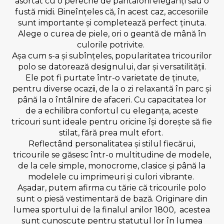
asortat cu o pereche de pantaloni eleganți sau o
fustă midi. Bineînțeles că, în acest caz, accesoriile
sunt importante și completează perfect ținuta.
Alege o curea de piele, ori o geantă de mână în
culorile potrivite.
Așa cum s-a și subînțeles, popularitatea tricourilor
polo se datorează designului, dar și versatilității.
Ele pot fi purtate într-o varietate de ținute,
pentru diverse ocazii, de la o zi relaxantă în parc și
până la o întâlnire de afaceri. Cu capacitatea lor
de a echilibra confortul cu eleganța, aceste
tricouri sunt ideale pentru oricine își dorește să fie
stilat, fără prea mult efort.
Reflectând personalitatea și stilul fiecărui,
tricourile se găsesc într-o multitudine de modele,
de la cele simple, monocrome, clasice și până la
modelele cu imprimeuri și culori vibrante.
Așadar, putem afirma cu tărie că tricourile polo
sunt o piesă vestimentară de bază. Originare din
lumea sportului de la finalul anilor 1800, acestea
sunt cunoscute pentru statutul lor în lumea