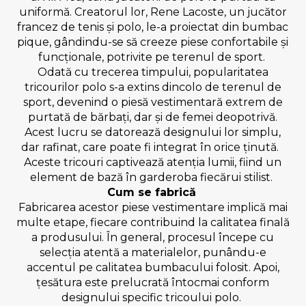
uniformă. Creatorul lor, Rene Lacoste, un jucător
francez de tenis și polo, le-a proiectat din bumbac
pique, gândindu-se să creeze piese confortabile și
funcționale, potrivite pe terenul de sport.
Odată cu trecerea timpului, popularitatea
tricourilor polo
s-a extins dincolo de terenul de
sport, devenind o piesă vestimentară extrem de
purtată de bărbați, dar și de femei deopotrivă.
Acest lucru se datorează designului lor simplu,
dar rafinat, care poate fi integrat în orice ținută.
Aceste tricouri captivează atenția lumii, fiind un
element de bază în garderoba fiecărui stilist.
Cum se fabrică
Fabricarea acestor piese vestimentare implică mai
multe etape, fiecare contribuind la calitatea finală
a produsului. În general, procesul începe cu
selecția atentă a materialelor, punându-e
accentul pe calitatea bumbacului folosit. Apoi,
țesătura este prelucrată întocmai conform
designului specific tricoului polo.