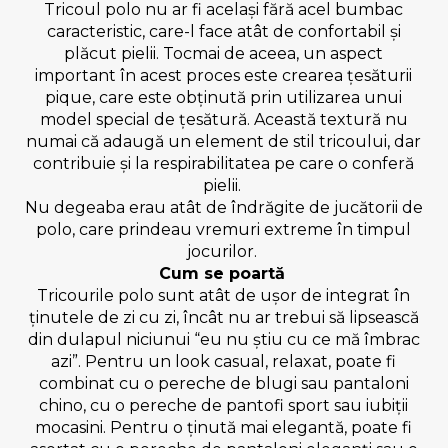
Tricoul polo nu ar fi același fără acel bumbac
caracteristic, care-l face atât de confortabil și
plăcut pielii. Tocmai de aceea, un aspect
important în acest proces este crearea țesăturii
pique, care este obținută prin utilizarea unui
model special de țesătură. Această textură nu
numai că adaugă un element de stil tricoului, dar
contribuie și la respirabilitatea pe care o conferă
pielii.
Nu degeaba erau atât de îndrăgite de jucătorii de
polo, care prindeau vremuri extreme în timpul
jocurilor.
Cum se poartă
Tricourile polo sunt atât de ușor de integrat în
ținutele de zi cu zi, încât nu ar trebui să lipsească
din dulapul niciunui “eu nu știu cu ce mă îmbrac
azi”. Pentru un look casual, relaxat, poate fi
combinat cu o pereche de blugi sau pantaloni
chino, cu o pereche de pantofi sport sau iubiții
mocasini. Pentru o ținută mai elegantă, poate fi