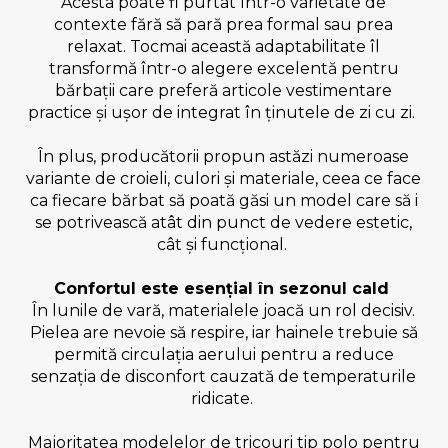
Acesta poate fi purtat într-o varietate de
contexte fără să pară prea formal sau prea
relaxat. Tocmai această adaptabilitate îl
transformă într-o alegere excelentă pentru
bărbații care preferă articole vestimentare
practice și ușor de integrat în ținutele de zi cu zi.
În plus, producătorii propun astăzi numeroase
variante de croieli, culori și materiale, ceea ce face
ca fiecare bărbat să poată găsi un model care să i
se potrivească atât din punct de vedere estetic,
cât și funcțional.
Confortul este esențial în sezonul cald
În lunile de vară, materialele joacă un rol decisiv.
Pielea are nevoie să respire, iar hainele trebuie să
permită circulația aerului pentru a reduce
senzația de disconfort cauzată de temperaturile
ridicate.
Majoritatea modelelor de tricouri tip polo pentru