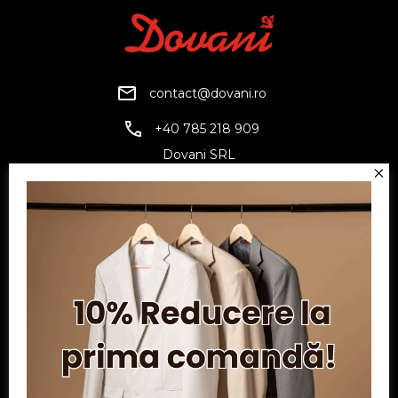
contact@dovani.ro
+40 785 218 909
Dovani SRL
CUI: RO6797845
Reg. Com.: J07/1134/1994
Facebook
Twitter
YouTube
Informatii
Contul meu