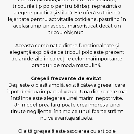
tricourile tip polo pentru bărbați reprezintă o
alegere practică și stilată. Ele oferă suficientă
lejeritate pentru activitățile cotidiene, păstrând în
același timp un aspect mai sofisticat decât un
tricou obișnuit.
Această combinație dintre funcționalitate și
eleganță explică de ce tricoul polo este prezent
de ani de zile în colecțiile celor mai importante
branduri de modă masculină.
Greșeli frecvente de evitat
Deși este o piesă simplă, există câteva greșeli care
îi pot diminua impactul vizual. Una dintre cele mai
întâlnite este alegerea unei mărimi nepotrivite.
Un model prea larg poate crea impresia unei
ținute neglijente, în timp ce unul foarte strâmt
nu va avantaja silueta.
O altă greșeală este asocierea cu articole