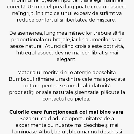
În primul rând, este important să alegi mărimea
corectă. Un model prea larg poate crea un aspect
neîngrijit, în timp ce unul excesiv de strâmt va
reduce confortul și libertatea de mișcare.
De asemenea, lungimea mânecilor trebuie să fie
proporțională cu brațele, iar linia umerilor să se
așeze natural. Atunci când croiala este potrivită,
întregul aspect devine mai echilibrat și mai
elegant.
Materialul merită și el o atenție deosebită.
Bumbacul rămâne una dintre cele mai apreciate
opțiuni pentru sezonul cald datorită
proprietăților sale naturale și senzației plăcute la
contactul cu pielea.
Culorile care funcționează cel mai bine vara
Sezonul cald aduce oportunitatea de a
experimenta cu nuanțe mai deschise și mai
luminoase. Albul, bejul, bleumarinul deschis și