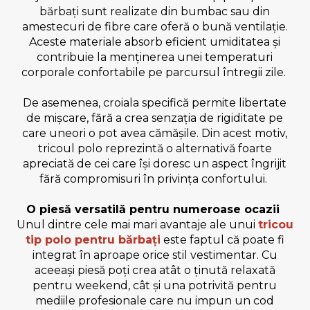
bărbați sunt realizate din bumbac sau din
amestecuri de fibre care oferă o bună ventilație.
Aceste materiale absorb eficient umiditatea și
contribuie la menținerea unei temperaturi
corporale confortabile pe parcursul întregii zile.
De asemenea, croiala specifică permite libertate
de mișcare, fără a crea senzația de rigiditate pe
care uneori o pot avea cămășile. Din acest motiv,
tricoul polo reprezintă o alternativă foarte
apreciată de cei care își doresc un aspect îngrijit
fără compromisuri în privința confortului.
O piesă versatilă pentru numeroase ocazii
Unul dintre cele mai mari avantaje ale unui
tricou
tip polo pentru bărbați
este faptul că poate fi
integrat în aproape orice stil vestimentar. Cu
aceeași piesă poți crea atât o ținută relaxată
pentru weekend, cât și una potrivită pentru
mediile profesionale care nu impun un cod