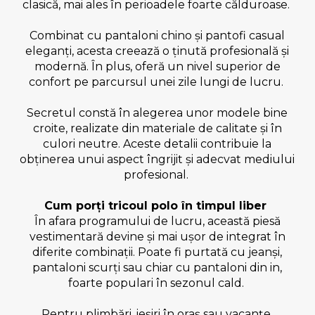
clasică, mai ales în perioadele foarte călduroase.
Combinat cu pantaloni chino și pantofi casual
eleganți, acesta creează o ținută profesională și
modernă. În plus, oferă un nivel superior de
confort pe parcursul unei zile lungi de lucru.
Secretul constă în alegerea unor modele bine
croite, realizate din materiale de calitate și în
culori neutre. Aceste detalii contribuie la
obținerea unui aspect îngrijit și adecvat mediului
profesional.
Cum porți tricoul polo în timpul liber
În afara programului de lucru, această piesă
vestimentară devine și mai ușor de integrat în
diferite combinații. Poate fi purtată cu jeanși,
pantaloni scurți sau chiar cu pantaloni din in,
foarte populari în sezonul cald.
Pentru plimbări, ieșiri în oraș sau vacanțe,